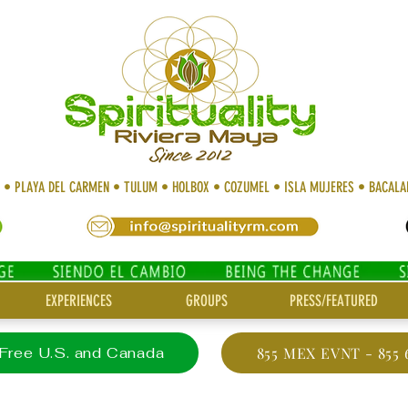
N • PLAYA DEL CARMEN • TULUM • HOLBOX • COZUMEL • ISLA MUJERES • BACAL
EXPERIENCES
GROUPS
PRESS/FEATURED
 Free U.S. and Canada
855 MEX EVNT - 855 