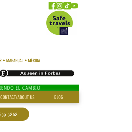
AR • MAHAHUAL • MÉRIDA
CONTACT/ABOUT US
BLOG
639 3868