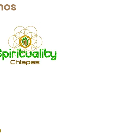
nos
6