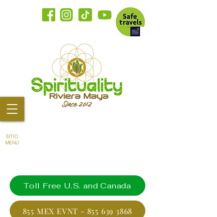
SITIO
MENÚ
Toll Free U.S. and Canada
855 MEX EVNT - 855 639 3868