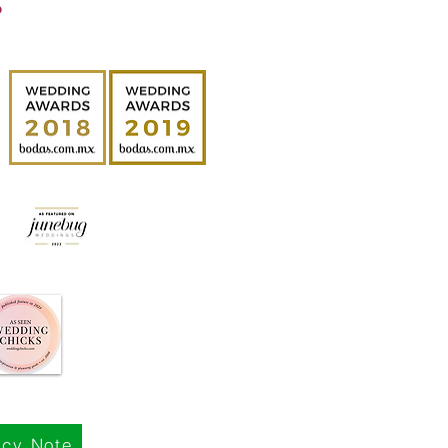
O
acy Note