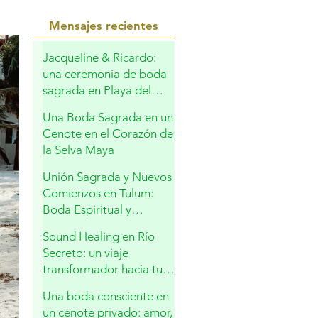
Mensajes recientes
Jacqueline & Ricardo:
una ceremonia de boda
sagrada en Playa del
Carmen
Una Boda Sagrada en un
Cenote en el Corazón de
la Selva Maya
Unión Sagrada y Nuevos
Comienzos en Tulum:
Boda Espiritual y
Bendición Familiar en la
Sound Healing en Río
Riviera Maya
Secreto: un viaje
transformador hacia tu
interior
Una boda consciente en
un cenote privado: amor,