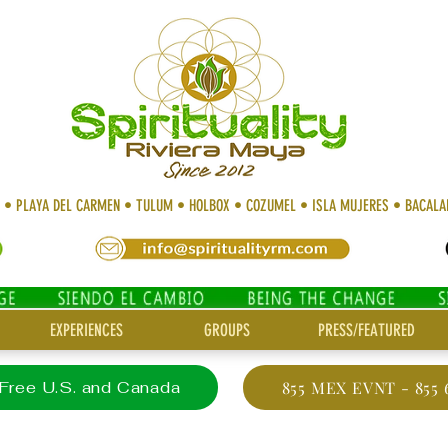
N • PLAYA DEL CARMEN • TULUM • HOLBOX • COZUMEL • ISLA MUJERES • BACAL
EXPERIENCES
GROUPS
PRESS/FEATURED
 Free U.S. and Canada
855 MEX EVNT - 855 