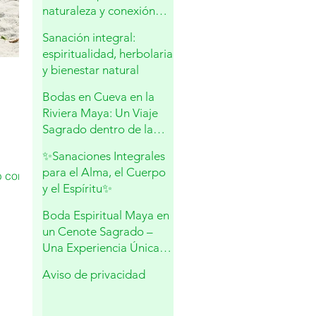
naturaleza y conexión
sagrada
Sanación integral:
espiritualidad, herbolaria
y bienestar natural
Bodas en Cueva en la
Riviera Maya: Un Viaje
Sagrado dentro de la
Madre Tierra
✨Sanaciones Integrales
para el Alma, el Cuerpo
b con
y el Espíritu✨
Boda Espiritual Maya en
un Cenote Sagrado –
Una Experiencia Única
en Playa del Carmen
Aviso de privacidad