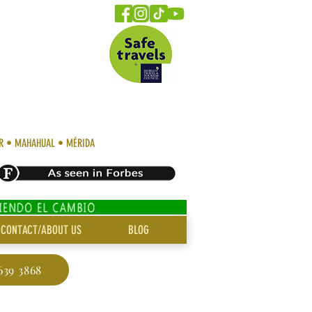
AR • MAHAHUAL • MÉRIDA
CONTACT/ABOUT US
BLOG
639 3868