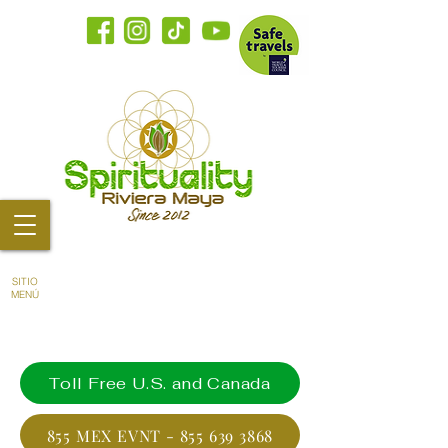
SITIO
MENÚ
Toll Free U.S. and Canada
855 MEX EVNT - 855 639 3868