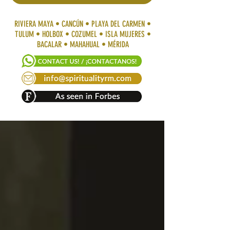
RIVIERA MAYA • CANCÚN • PLAYA DEL CARMEN •
TULUM • HOLBOX • COZUMEL • ISLA MUJERES •
BACALAR • MAHAHUAL • MÉRIDA