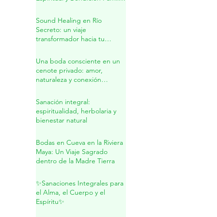
Unión Sagrada y Nuevos
Comienzos en Tulum: Boda
Espiritual y Bendición Familiar
en la Riviera Maya
Sound Healing en Río
Secreto: un viaje
transformador hacia tu
interior
Una boda consciente en un
cenote privado: amor,
naturaleza y conexión
sagrada
Sanación integral:
espiritualidad, herbolaria y
bienestar natural
Bodas en Cueva en la Riviera
Maya: Un Viaje Sagrado
dentro de la Madre Tierra
✨Sanaciones Integrales para
el Alma, el Cuerpo y el