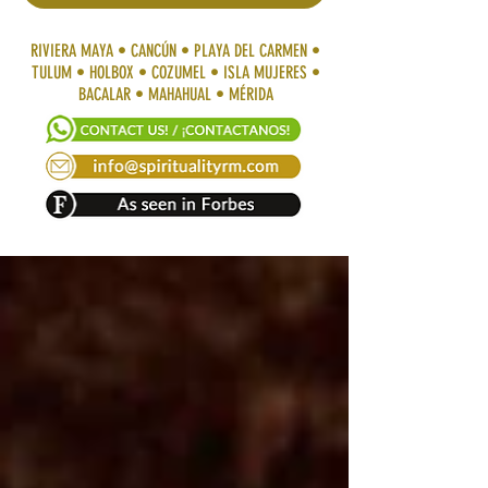
RIVIERA MAYA • CANCÚN • PLAYA DEL CARMEN •
TULUM • HOLBOX • COZUMEL • ISLA MUJERES •
BACALAR • MAHAHUAL • MÉRIDA