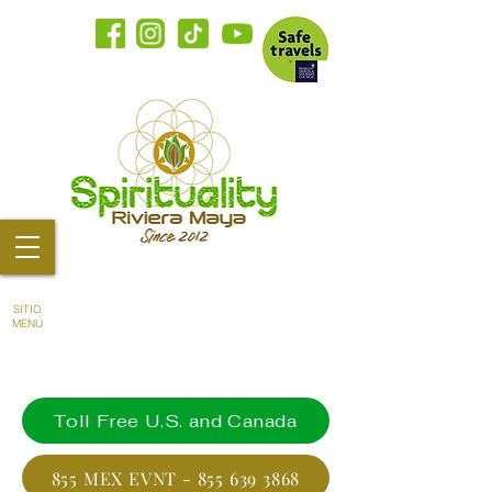
SITIO
MENÚ
Toll Free U.S. and Canada
855 MEX EVNT - 855 639 3868