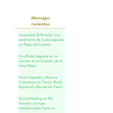
dimensión espiritual, sino también de
apoyar el cuerpo con herramientas de la
herbolaria, los tés y los suplementos
naturales.
Mensajes
recientes
Jacqueline & Ricardo: una
ceremonia de boda sagrada
en Playa del Carmen
Una Boda Sagrada en un
Cenote en el Corazón de la
Selva Maya
Unión Sagrada y Nuevos
Comienzos en Tulum: Boda
Espiritual y Bendición Familiar
en la Riviera Maya
Sound Healing en Río