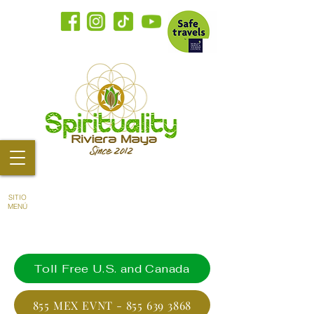
SITIO
MENÚ
Toll Free U.S. and Canada
855 MEX EVNT - 855 639 3868