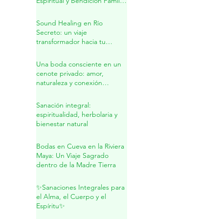
Unión Sagrada y Nuevos
Comienzos en Tulum: Boda
Espiritual y Bendición Familiar
en la Riviera Maya
Sound Healing en Río
Secreto: un viaje
transformador hacia tu
interior
Una boda consciente en un
cenote privado: amor,
naturaleza y conexión
sagrada
Sanación integral:
espiritualidad, herbolaria y
bienestar natural
Bodas en Cueva en la Riviera
Maya: Un Viaje Sagrado
dentro de la Madre Tierra
✨Sanaciones Integrales para