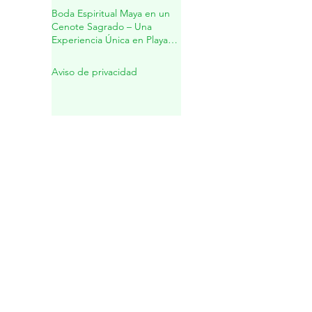
el Alma, el Cuerpo y el
Espíritu✨
Boda Espiritual Maya en un
Cenote Sagrado – Una
Experiencia Única en Playa
del Carmen
Aviso de privacidad