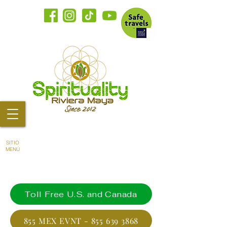
SITIO
MENÚ
Toll Free U.S. and Canada
855 MEX EVNT - 855 639 3868