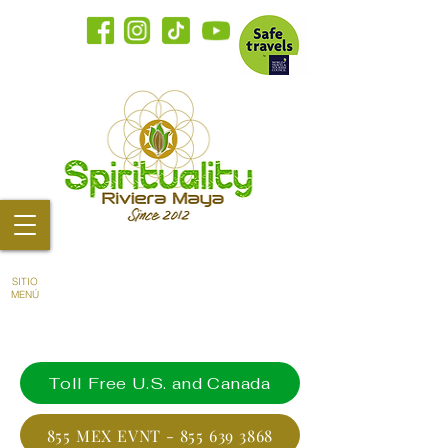
SITIO
MENÚ
Toll Free U.S. and Canada
855 MEX EVNT - 855 639 3868