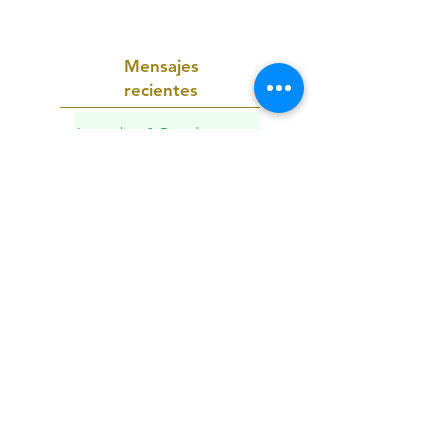
Mensajes
recientes
Jacqueline & Ricardo: una
ceremonia de boda sagrada
en Playa del Carmen
Una Boda Sagrada en un
Cenote en el Corazón de la
Selva Maya
Unión Sagrada y Nuevos
Comienzos en Tulum: Boda
Espiritual y Bendición Familiar
en la Riviera Maya
Sound Healing en Río
Secreto: un viaje
transformador hacia tu
interior