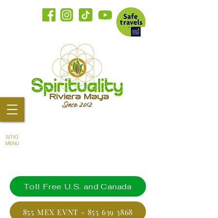
SITIO
MENÚ
Toll Free U.S. and Canada
855 MEX EVNT - 855 639 3868